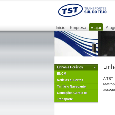
Início
Empresa
Viajar
Alug
Linhas e Horários
»
ENCM
A TST –
Notícias e Alertas
Metrop
Tarifário Navegante
assegur
Condições Gerais de
Transporte