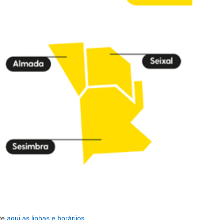
te
aqui
as linhas e horáriios