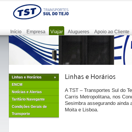
Início
Empresa
Viajar
Alugueres
Apoio ao Cliente
Linhas e Horários
»
ENCM
A TST – Transportes Sul do Te
Notícias e Alertas
Carris Metropolitana, nos Con
Tarifário Navegante
Sesimbra assegurando ainda as
Condições Gerais de
Moita e Lisboa.
Transporte