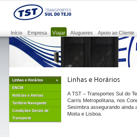
Início
Empresa
Viajar
Alugueres
Apoio ao Cliente
Linhas e Horários
»
ENCM
A TST – Transportes Sul do Te
Notícias e Alertas
Carris Metropolitana, nos Con
Tarifário Navegante
Sesimbra assegurando ainda as
Condições Gerais de
Moita e Lisboa.
Transporte