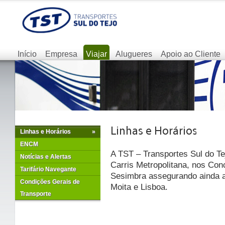
Início
Empresa
Viajar
Alugueres
Apoio ao Cliente
Linhas e Horários
»
ENCM
A TST – Transportes Sul do Te
Notícias e Alertas
Carris Metropolitana, nos Con
Tarifário Navegante
Sesimbra assegurando ainda as
Condições Gerais de
Moita e Lisboa.
Transporte