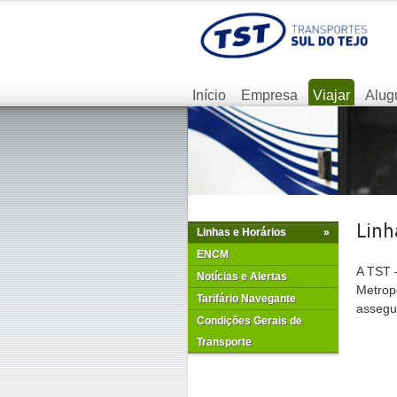
Início
Empresa
Viajar
Alug
Linhas e Horários
»
ENCM
A TST –
Notícias e Alertas
Metrop
Tarifário Navegante
assegur
Condições Gerais de
Transporte