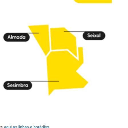
te
aqui
as linhas e horáriios