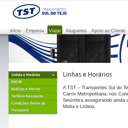
Início
Empresa
Viajar
Alugueres
Apoio ao Cliente
Linhas e Horários
»
ENCM
A TST – Transportes Sul do Te
Notícias e Alertas
Carris Metropolitana, nos Con
Tarifário Navegante
Sesimbra assegurando ainda as
Condições Gerais de
Moita e Lisboa.
Transporte