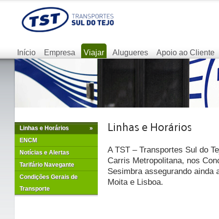
Início
Empresa
Viajar
Alugueres
Apoio ao Cliente
Linhas e Horários
»
ENCM
A TST – Transportes Sul do Te
Notícias e Alertas
Carris Metropolitana, nos Con
Tarifário Navegante
Sesimbra assegurando ainda as
Condições Gerais de
Moita e Lisboa.
Transporte